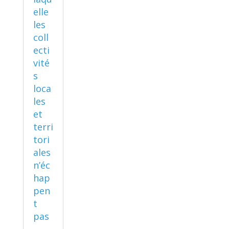
elle
les
coll
ecti
vité
s
loca
les
et
terri
tori
ales
n’éc
hap
pen
t
pas