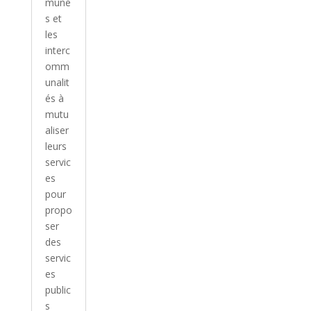
mune
s et
les
interc
omm
unalit
és à
mutu
aliser
leurs
servic
es
pour
propo
ser
des
servic
es
public
s