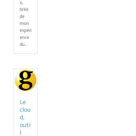
x,
tirée
de
mon
expéri
ence
du...
Le
clou
d,
outi
l