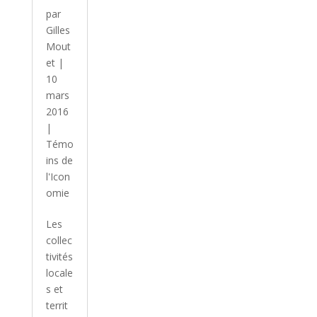
par
Gilles
Mout
et
|
10
mars
2016
|
Témo
ins de
l'Icon
omie
Les
collec
tivités
locale
s et
territ