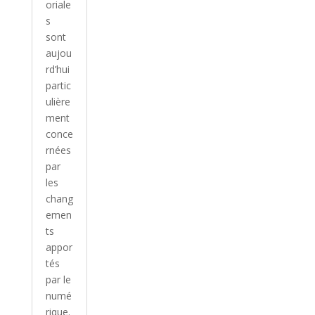
oriale
s
sont
aujou
rd’hui
partic
ulière
ment
conce
rnées
par
les
chang
emen
ts
appor
tés
par le
numé
rique.