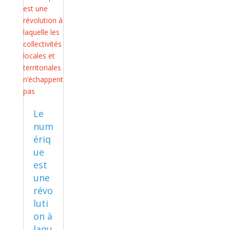
Le
num
ériq
ue
est
une
révo
luti
on à
laqu