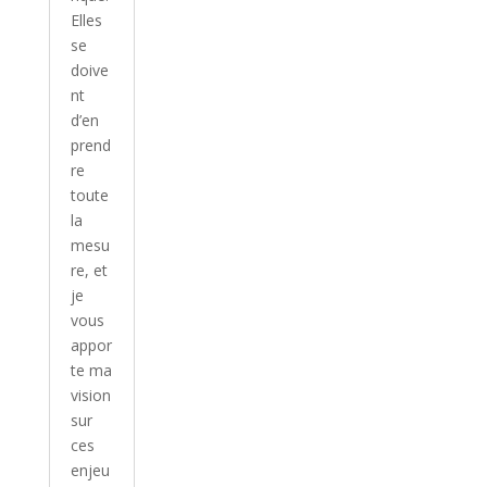
Elles
se
doive
nt
d’en
prend
re
toute
la
mesu
re, et
je
vous
appor
te ma
vision
sur
ces
enjeu