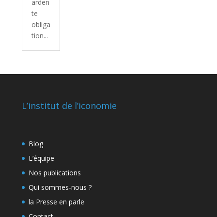
arden
te
obliga
tion...
L’institut de l’iconomie
Blog
L’équipe
Nos publications
Qui sommes-nous ?
la Presse en parle
Contact