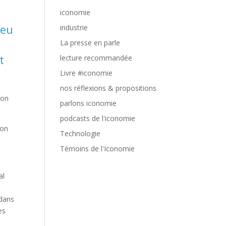
iconomie
peu
industrie
La presse en parle
t
lecture recommandée
Livre #iconomie
nos réflexions & propositions
ion
parlons iconomie
podcasts de l'iconomie
-on
Technologie
Témoins de l'Iconomie
al
 dans
es