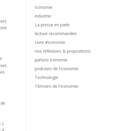
iconomie
industrie
eur)
La presse en parle
orie
lecture recommandée
e
Livre #iconomie
nos réflexions & propositions
et
parlons iconomie
ises
podcasts de l'iconomie
dès
Technologie
Témoins de l'Iconomie
 de
.).
e à