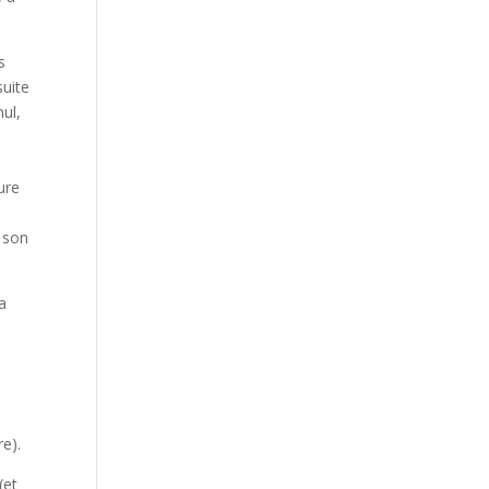
s
suite
nul,
ure
 son
la
e).
(et