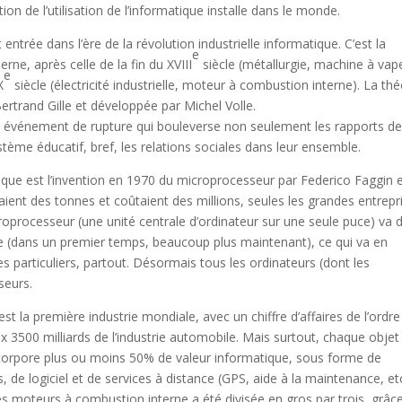
 de l’utilisation de l’informatique installe dans le monde.
trée dans l’ère de la révolution industrielle informatique. C’est la
e
rne, après celle de la fin du XVIII
siècle (métallurgie, machine à vap
e
X
siècle (électricité industrielle, moteur à combustion interne). La thé
Bertrand Gille et développée par Michel Volle.
un événement de rupture qui bouleverse non seulement les rapports d
système éducatif, bref, les relations sociales dans leur ensemble.
tique est l’invention en 1970 du microprocesseur par Federico Faggin 
saient des tonnes et coûtaient des millions, seules les grandes entrepr
croprocesseur (une unité centrale d’ordinateur sur une seule puce) va 
lle (dans un premier temps, beaucoup plus maintenant), ce qui va en
s particuliers, partout. Désormais tous les ordinateurs (dont les
seurs.
est la première industrie mondiale, avec un chiffre d’affaires de l’ordre
x 3500 milliards de l’industrie automobile. Mais surtout, chaque objet
ncorpore plus ou moins 50% de valeur informatique, sous forme de
de logiciel et de services à distance (GPS, aide à la maintenance, etc
s moteurs à combustion interne a été divisée en gros par trois, grâc