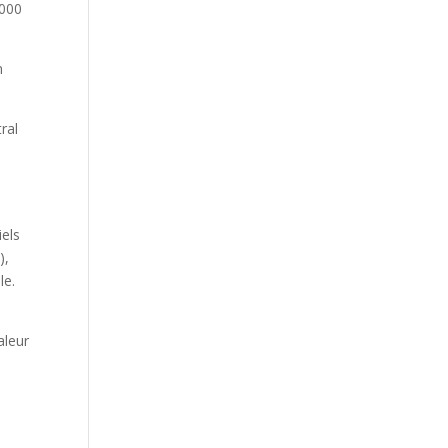
2000
n
ral
iels
),
le.
aleur