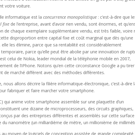
nt votre voiture.
le informatique est la
concurrence monopolistique
: c’est-à-dire que le
l fixe
de l’entreprise, avant d’avoir rien vendu, sont énormes, et qu’en
ion de chaque exemplaire supplémentaire vendu, est très faible, voire 
 cette disproportion entre capital fixe et coût marginal que dès qu’une
 elle les élimine, parce que sa rentabilité est considérablement
temporaire, parce qu’elle peut être abolie par une innovation de rupt
 est celui de Nokia, leader mondial de la téléphonie mobile en 2007,
ement de l’iPhone. Notons qu’en cette circonstance Google a pu tirer
nt de marché différent avec des méthodes différentes.
ous allons décrire la filière informatique-électronique, c’est-à-dire 
pour fabriquer et faire marcher votre smartphone.
C) qui anime votre smartphone assemble sur une plaquette d’un
 constituent une dizaine de microprocesseurs, des circuits graphiques,
onçus par des entreprises différentes et assemblés sur cette surface
e du nanomètre (un milliardième de mètre, un millionième de millimètr
s au moyen de logiciels de conception assistée de grande complexité 