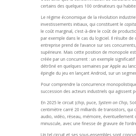
certains des quelques 100 ordinateurs qui habite
Le régime économique de la révolution industriel
investissements initiaux, qui constituent le
capita
le coût marginal, c’est-à-dire le coût de product
par exemple dans le cas du logiciel. Il résulte de
entreprise prend de l’avance sur ses concurrents,
supérieure. Mais cette position de monopole est 
créée par un concurrent : un exemple significatif
détrôné en quelques semaines par Apple au lanc
épingle du jeu en lançant Android, sur un segme
Pour comprendre la concurrence monopolistique, n
succession des acteurs industriels qui agissent 
En 2025 le circuit (
chip
, puce,
System on Chip
, So
centimètre carré 20 milliards de transistors, qui
audio, vidéo, réseau, mémoire, éventuellement c
minuscule, avec une finesse de gravure de l’ordr
Un tel circuit et ses sous-ensembles sont conçu