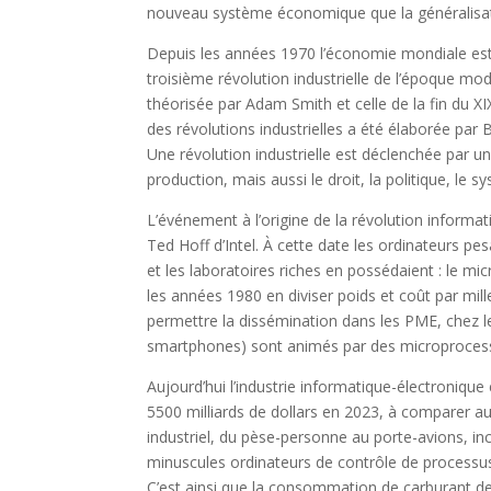
nouveau système économique que la généralisation
Depuis les années 1970 l’économie mondiale est en
troisième révolution industrielle de l’époque mode
théorisée par Adam Smith et celle de la fin du XI
des révolutions industrielles a été élaborée par 
Une révolution industrielle est déclenchée par 
production, mais aussi le droit, la politique, le 
L’événement à l’origine de la révolution informa
Ted Hoff d’Intel. À cette date les ordinateurs pe
et les laboratoires riches en possédaient : le mi
les années 1980 en diviser poids et coût par mi
permettre la dissémination dans les PME, chez le
smartphones) sont animés par des microproces
Aujourd’hui l’industrie informatique-électronique 
5500 milliards de dollars en 2023, à comparer au
industriel, du pèse-personne au porte-avions, i
minuscules ordinateurs de contrôle de processus, 
C’est ainsi que la consommation de carburant de