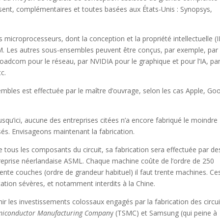
rnissent, complémentaires et toutes basées aux États-Unis : Synopsys,
 microprocesseurs, dont la conception et la propriété intellectuelle (I
RM. Les autres sous-ensembles peuvent être conçus, par exemple, par
oadcom pour le réseau, par NVIDIA pour le graphique et pour l’IA, par
tc.
bles est effectuée par le maître d’ouvrage, selon les cas Apple, Goo
qu’ici, aucune des entreprises citées n’a encore fabriqué le moindre
sés. Envisageons maintenant la fabrication.
e tous les composants du circuit, sa fabrication sera effectuée par de
reprise néerlandaise ASML. Chaque machine coûte de l’ordre de 250
trente couches (ordre de grandeur habituel) il faut trente machines. Ce
tation sévères, et notamment interdits à la Chine.
ir les investissements colossaux engagés par la fabrication des circui
miconductor Manufacturing
Compan
y (TSMC) et Samsung (qui peine à