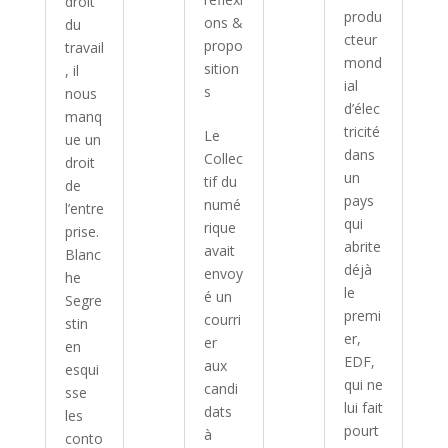
droit
produ
ons &
du
cteur
propo
travail
mond
sition
, il
ial
s
nous
d’élec
manq
tricité
Le
ue un
dans
Collec
droit
un
tif du
de
pays
numé
l’entre
qui
rique
prise.
abrite
avait
Blanc
déjà
envoy
he
le
é un
Segre
premi
courri
stin
er,
er
en
EDF,
aux
esqui
qui ne
candi
sse
lui fait
dats
les
pourt
à
conto