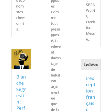
d’éco
ppos
SPRA
nomi
és.
WLIN
stes
Com
G
chevr
me
Frank
onné
tout
furt
s...
présu
Mess
ppos
e,...
é, ils
relève
nt
davan
tage
de
l’intuit
Blan
L’ex
ion
che
cept
argu
Segr
ion
ment
esti
fran
ée
n :
çais
que
Perf
e
de la