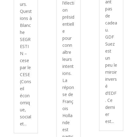
ant
l’électi
urs.
pas
on
Quest
de
présid
ions à
cadea
entiell
Blanc
u.
e
he
GDF
pour
SEGR
Suez
conn
ESTI
est
aître
N –
un
leurs
cese
peu le
intent
par le
miroir
ions.
CESE
invers
La
(Cons
é
répon
eil
d’EDF
se de
écon
. Ce
Franç
omiq
derni
ois
ue,
er
Holla
social
est...
nde
et...
est
partic