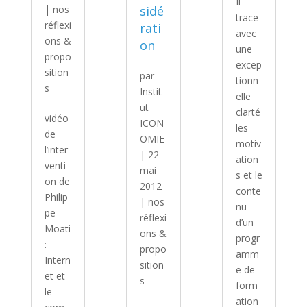
Il
|
nos
sidé
trace
réflexi
rati
avec
ons &
on
une
propo
excep
sition
par
tionn
s
Instit
elle
ut
clarté
vidéo
ICON
les
de
OMIE
motiv
l’inter
|
22
ation
venti
mai
s et le
on de
2012
conte
Philip
|
nos
nu
pe
réflexi
d’un
Moati
ons &
progr
:
propo
amm
Intern
sition
e de
et et
s
form
le
ation