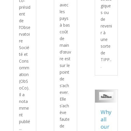
co-
avec
gique
présid
les
s ou
ent
pays
de
de
à bas
reveni
l’Obse
coût
r à
rvatoi
de
une
re
main
sorte
Socié
d’œuv
de
té et
re est
TIPP..
Cons
sur le
.
omm
point
ation
de
(ObS
s’ach
oCo).
ever.
Il a
Elle
nota
s’ach
mme
Why
ève
nt
all
faute
publié
de
our
...