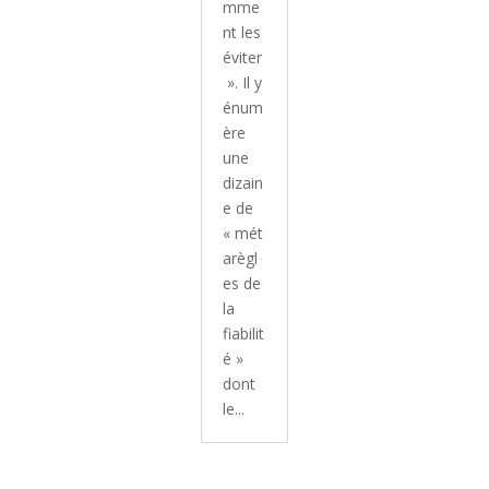
mme
nt les
éviter
». Il y
énum
ère
une
dizain
e de
« mét
arègl
es de
la
fiabilit
é »
dont
le...