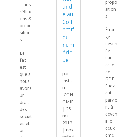
propo
|
nos
and
sition
réflexi
e au
s
ons &
Coll
propo
ectif
Étran
sition
du
ge
s
destin
num
ée
ériq
Le
que
ue
fait
celle
est
de
par
que si
GDF
Instit
nous
Suez,
ut
avons
qui
ICON
un
parvie
OMIE
droit
nt à
|
25
des
deven
mai
sociét
ir le
2012
és et
deuxi
|
nos
un
ème
réflexi