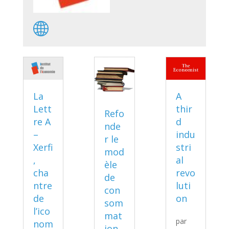
La
A
Lett
thir
Refo
re A
d
nde
–
indu
r le
Xerfi
stri
mod
,
al
èle
cha
revo
de
ntre
luti
con
de
on
som
l’ico
mat
par
nom
ion