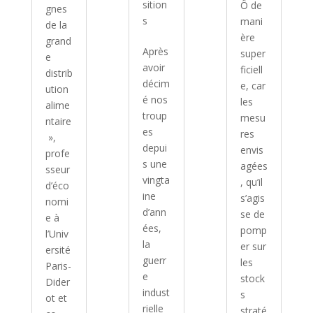
sition
Ô de
gnes
s
mani
de la
ère
grand
Après
super
e
avoir
ficiell
distrib
décim
e, car
ution
é nos
les
alime
troup
mesu
ntaire
es
res
»,
depui
envis
profe
s une
agées
sseur
vingta
, qu’il
d’éco
ine
s’agis
nomi
d’ann
se de
e à
ées,
pomp
l’Univ
la
er sur
ersité
guerr
les
Paris-
e
stock
Dider
indust
s
ot et
rielle
straté