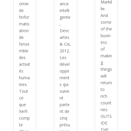
Markil
omie
ance
lie.
de
intelli
And
l’infor
gente
some
matis
,
of the
ation
Desc
busin
de
artes
ess
l’ense
& Cie,
of
mble
2012.
makin
des
Les
g
activit
dével
things
és
oppe
will
huma
ment
return
ines.
s qui
to
Tout
suive
rich
ce
nt
count
que
parte
ries.
Xerfi
nt de
OUTS
comp
cinq
IDE
te
présu
THE