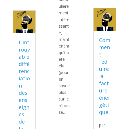
ulière
ment
intére
ssant
e,
maint
Com
L’int
enant
men
rouv
qu’il a
t
able
été
réd
diffé
élu
uire
renc
(pour
la
iatio
en
fact
n
savoir
ure
des
plus
éner
sur le
ens
géti
répon
eign
que
se...
es
de
par
la