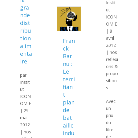
Instit
gra
ut
nde
ICON
dist
OMIE
ribu
|
8
tion
avril
Fran
alim
2012
ck
|
nos
enta
Bar
réflexi
ire
nu :
ons &
Le
propo
par
terri
sition
Instit
fian
s
ut
t
ICON
Avec
plan
OMIE
un
de
|
29
prix
bat
mai
du
2012
aille
litre
|
nos
indu
de