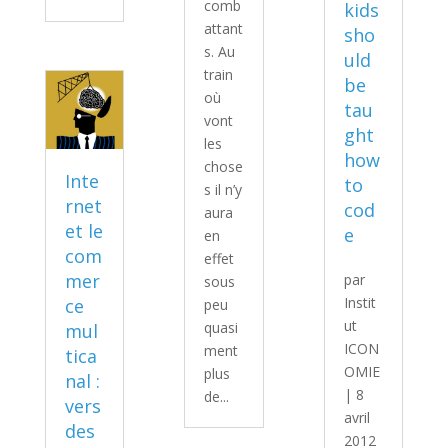
comb
kids
attant
sho
s. Au
uld
train
be
où
tau
vont
ght
les
how
chose
Inte
to
s il n’y
rnet
cod
aura
et le
e
en
com
effet
mer
par
sous
Instit
ce
peu
ut
quasi
mul
ICON
ment
tica
OMIE
plus
nal :
|
8
de...
vers
avril
des
2012