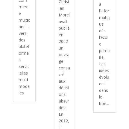
com
Christ
à
merc
ian
l’infor
e
Morel
matiq
multic
avait
ue
anal :
publié
dès
vers
en
l’écol
des
2002
e
platef
un
prima
orme
ouvra
ire.
s
ge
Les
servic
consa
idées
ielles
cré
évolu
multi
aux
ent
moda
décisi
dans
les
ons
le
absur
bon...
des.
En
2012,
il