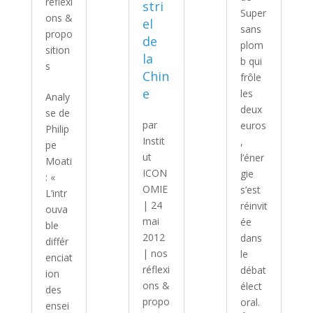
réflexi
stri
Super
ons &
el
sans
propo
de
plom
sition
la
b qui
s
Chin
frôle
e
les
Analy
deux
se de
par
euros
Philip
Instit
,
pe
ut
l’éner
Moati
ICON
gie
: «
OMIE
s’est
L’intr
|
24
réinvit
ouva
mai
ée
ble
2012
dans
différ
|
nos
le
enciat
réflexi
débat
ion
ons &
élect
des
propo
oral.
ensei