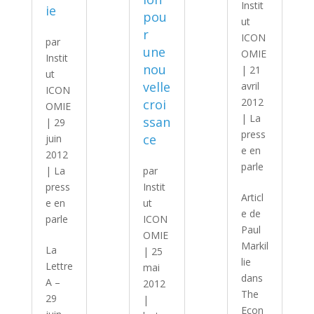
Instit
ie
pou
ut
r
ICON
par
une
OMIE
Instit
nou
|
21
ut
velle
avril
ICON
2012
croi
OMIE
|
La
ssan
|
29
press
ce
juin
e en
2012
parle
|
La
par
press
Instit
Articl
e en
ut
e de
parle
ICON
Paul
OMIE
Markil
La
|
25
lie
Lettre
mai
dans
A –
2012
The
29
|
Econ