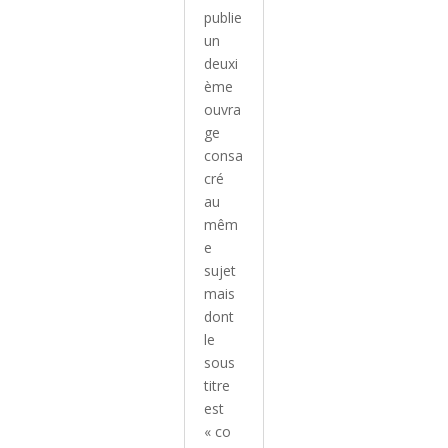
publie
un
deuxi
ème
ouvra
ge
consa
cré
au
mêm
e
sujet
mais
dont
le
sous
titre
est
« co