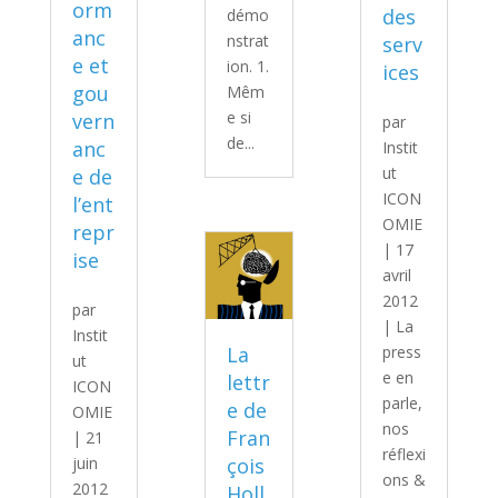
orm
des
démo
anc
nstrat
serv
e et
ion. 1.
ices
gou
Mêm
e si
vern
par
de...
anc
Instit
ut
e de
ICON
l’ent
OMIE
repr
|
17
ise
avril
2012
par
|
La
Instit
La
press
ut
e en
lettr
ICON
parle
,
e de
OMIE
nos
Fran
|
21
réflexi
juin
çois
ons &
2012
Holl