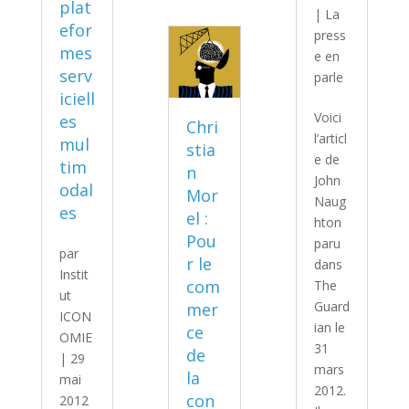
plat
|
La
efor
press
mes
e en
serv
parle
iciell
Voici
es
Chri
l’articl
mul
stia
e de
tim
n
John
odal
Mor
Naug
es
el :
hton
Pou
paru
par
r le
dans
Instit
com
The
ut
Guard
mer
ICON
ian le
ce
OMIE
31
de
|
29
mars
la
mai
2012.
con
2012