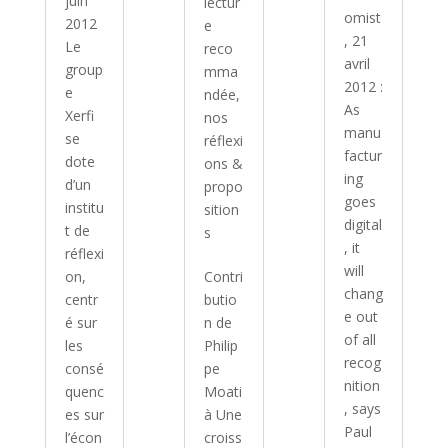
juin
lectur
omist
2012
e
, 21
Le
reco
avril
group
mma
2012 :
e
ndée
,
As
Xerfi
nos
manu
se
réflexi
factur
dote
ons &
ing
d’un
propo
goes
institu
sition
digital
t de
s
, it
réflexi
will
on,
Contri
chang
centr
butio
e out
é sur
n de
of all
les
Philip
recog
consé
pe
nition
quenc
Moati
, says
es sur
à Une
Paul
l’écon
croiss